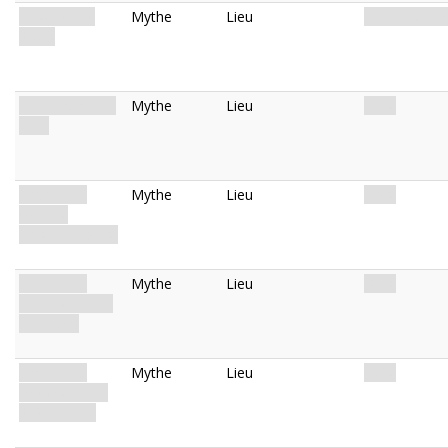
Base of the
Mythe
Lieu
Marches. Boi
Steps
The Enchanted
Mythe
Lieu
Bois.
Path
Enchanted
Mythe
Lieu
Bois.
Woods:
Mystical Forest
Enchanted
Mythe
Lieu
Bois.
Woods: Village
of Zoogs
Enchanted
Mythe
Lieu
Bois.
Woods: Great
Stone Circle