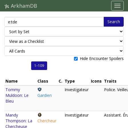
ArkhamDB
Search
Hide Encounter Spoilers
1–109
Name
Class
C.
Type
Icons
Traits
Tommy
Investigateur
Police. Veilleu
Muldoon: Le
Gardien
Bleu
Mandy
Investigateur
Assistant. Éru
Thompson: La
Chercheur
Chercheuse