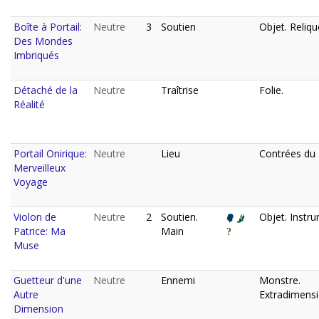
Boîte à Portail:
Neutre
3
Soutien
Objet. Reliqu
Des Mondes
Imbriqués
Détaché de la
Neutre
Traîtrise
Folie.
Réalité
Portail Onirique:
Neutre
Lieu
Contrées du 
Merveilleux
Voyage
Violon de
Neutre
2
Soutien.
Objet. Instr
Patrice: Ma
Main
Muse
Guetteur d'une
Neutre
Ennemi
Monstre.
Autre
Extradimensi
Dimension