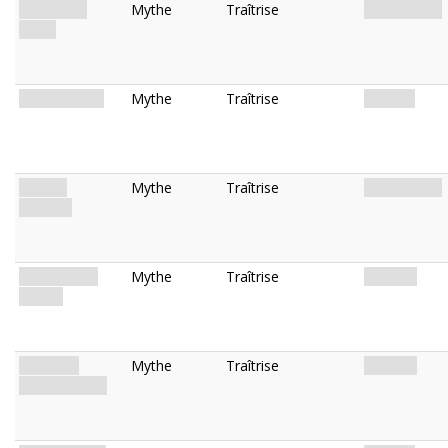
Dreamer's
Mythe
Traîtrise
Malédiction.
Curse
Somniphobia
Mythe
Traîtrise
Terreur.
Deeper
Mythe
Traîtrise
Malédiction.
Slumber
Dreamlands
Mythe
Traîtrise
Pouvoir.
Eclipse
Prismatic
Mythe
Traîtrise
Pouvoir.
Phenomenon