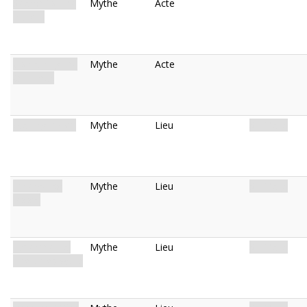
Search for the
Mythe
Acte
Patient
Containing the
Mythe
Acte
Outbreak
Waiting Room
Mythe
Lieu
St. Mary.
Emergency
Mythe
Lieu
St. Mary.
Room
Experimental
Mythe
Lieu
St. Mary.
Therapies Ward