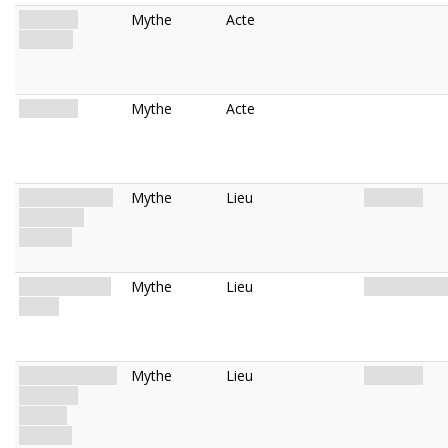
The Final
Mythe
Acte
Descent
The Path
Mythe
Acte
Seventy Steps:
Mythe
Lieu
Marches.
Of Lighter
Slumber
The Cavern of
Mythe
Lieu
Grotte. Marc
Flame
Seven Hundred
Mythe
Lieu
Marches.
Steps: Of
Deeper
Slumber