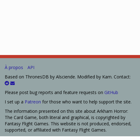
À propos
API
Based on ThronesDB by Alsciende. Modified by Kam. Contact:
Please post bug reports and feature requests on
GitHub
I set up a
Patreon
for those who want to help support the site.
The information presented on this site about Arkham Horror:
The Card Game, both literal and graphical, is copyrighted by
Fantasy Flight Games. This website is not produced, endorsed,
supported, or affiliated with Fantasy Flight Games.