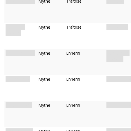
Sickening Webs
Mythe
Traîtrise
Obstacle.
Hunted by
Mythe
Traîtrise
Manigance.
Corsairs
Corsair of Leng
Mythe
Ennemi
Humanoïde.
Monstre.
Furtive Zoog
Mythe
Ennemi
Créature. Zo
Stealthy Zoog
Mythe
Ennemi
Créature. Zo