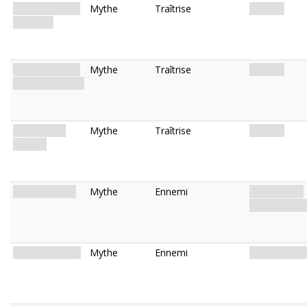
Law of 'Ygiroth
Mythe
Traîtrise
Terreur.
(Discord)
Law of 'Ygiroth
Mythe
Traîtrise
Terreur.
(Pandemonium)
Whispers of
Mythe
Traîtrise
Terreur.
Hypnos
Hunting Ghast
Mythe
Ennemi
Humanoïde.
Monstre. Gha
Lumbering Gug
Mythe
Ennemi
Monstre. Gug