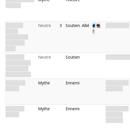
Begins...
Randolph
Neutre
3
Soutien. Allié
Allié. Rêveur.
Carter:
Enchaîné au
Monde de
l'Éveil
Dr Shivani
Neutre
Soutien
Allié. Médeci
Maheswaran:
Practicienne
des Urgences
Suspicious
Mythe
Ennemi
Humanoïde.
Orderly
Employé.
Corrupted
Mythe
Ennemi
Humanoïde.
Orderly
Employé.
Araignée.