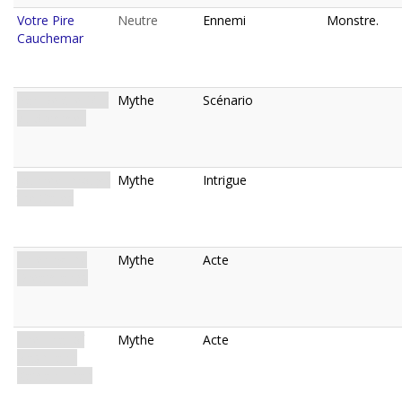
Votre Pire
Neutre
Ennemi
Monstre.
Cauchemar
Par-Delà le Mur
Mythe
Scénario
du Sommeil
Journey through
Mythe
Intrigue
the Gates
Entering the
Mythe
Acte
Dreamlands
The Trial of
Mythe
Acte
Nasht and
Kaman-Thah