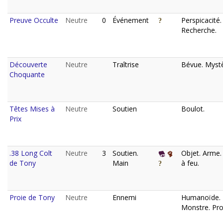
Preuve Occulte
Neutre
0
Événement
Perspicacité.
Recherche.
Découverte
Neutre
Traîtrise
Bévue. Mystè
Choquante
Têtes Mises à
Neutre
Soutien
Boulot.
Prix
.38 Long Colt
Neutre
3
Soutien.
Objet. Arme
de Tony
Main
à feu.
Proie de Tony
Neutre
Ennemi
Humanoïde.
Monstre. Pro