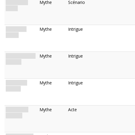
Cauchemar
Mythe
Scénario
Éveillé
Halls of St.
Mythe
Intrigue
Mary's
The Infestation
Mythe
Intrigue
Spreads
Hospital of
Mythe
Intrigue
Horrors
Looking for
Mythe
Acte
Answers