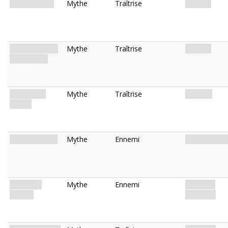
Night Terrors
Mythe
Traîtrise
Terreur.
Glimpse of the
Mythe
Traîtrise
Terreur.
Underworld
Threads of
Mythe
Traîtrise
Pouvoir.
Reality
Spider of Leng
Mythe
Ennemi
Monstre. Ara
Swarm of
Mythe
Ennemi
Créature.
Spiders
Araignée.