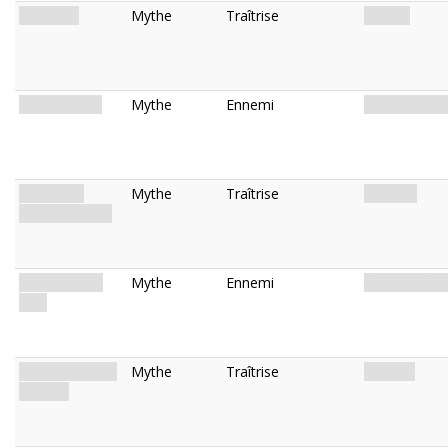
Outbreak
Mythe
Traîtrise
Risque.
Grey Weaver
Mythe
Ennemi
Monstre. Ara
Will of the
Mythe
Traîtrise
Pouvoir.
Spider-Mother
The Crawling
Mythe
Ennemi
Monstre. Ava
Mist
Law of 'Ygiroth
Mythe
Traîtrise
Terreur.
(Chaos)