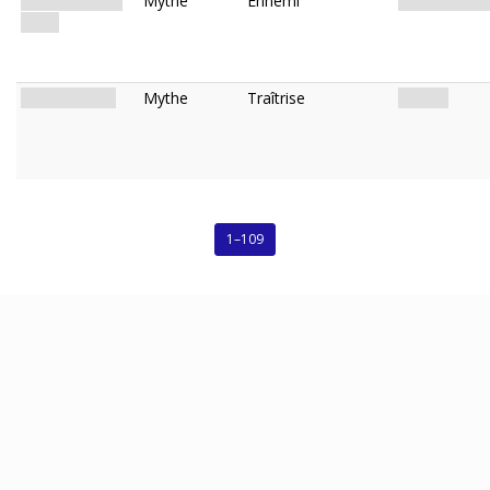
Inconspicuous
Mythe
Ennemi
Créature. Zo
Zoog
Zoog Burrow
Mythe
Traîtrise
Risque.
1–109