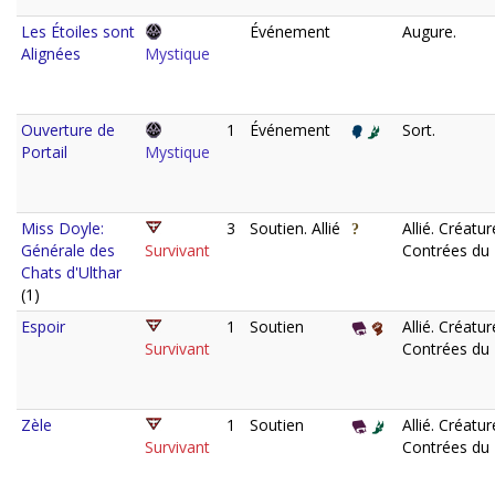
Les Étoiles sont
Événement
Augure.
Alignées
Mystique
Ouverture de
1
Événement
Sort.
Portail
Mystique
Miss Doyle:
3
Soutien. Allié
Allié. Créatur
Générale des
Survivant
Contrées du 
Chats d'Ulthar
(1)
Espoir
1
Soutien
Allié. Créatur
Survivant
Contrées du 
Zèle
1
Soutien
Allié. Créatur
Survivant
Contrées du 