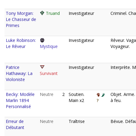
Tony Morgan:
Truand
Investigateur
Criminel. Cha
Le Chasseur de
Primes
Luke Robinson:
Investigateur
Rêveur. Vag
Le Rêveur
Mystique
Voyageur.
Patrice
Investigateur
Interprète. M
Hathaway: La
Survivant
Violoniste
Becky: Modèle
Neutre
2
Soutien.
Objet. Arme
Marlin 1894
Main x2
à feu.
Personnalisé
Erreur de
Neutre
Traîtrise
Bévue. Défau
Débutant