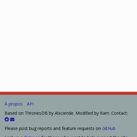
À propos
API
Based on ThronesDB by Alsciende. Modified by Kam. Contact:
Please post bug reports and feature requests on
GitHub