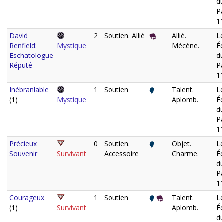
d
P
1
David
2
Soutien. Allié
Allié.
L
Renfield:
Mystique
Mécène.
É
Eschatologue
d
Réputé
P
1
Inébranlable
1
Soutien
Talent.
L
(1)
Mystique
Aplomb.
É
d
P
1
Précieux
0
Soutien.
Objet.
L
Souvenir
Survivant
Accessoire
Charme.
É
d
P
1
Courageux
1
Soutien
Talent.
L
(1)
Survivant
Aplomb.
É
d