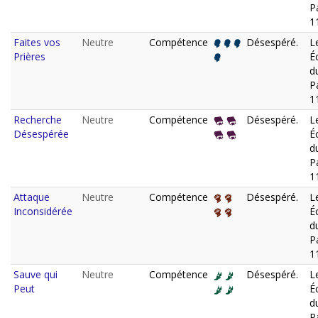
P
1
Faites vos
Neutre
Compétence
Désespéré.
L
Prières
É
d
P
1
Recherche
Neutre
Compétence
Désespéré.
L
Désespérée
É
d
P
1
Attaque
Neutre
Compétence
Désespéré.
L
Inconsidérée
É
d
P
1
Sauve qui
Neutre
Compétence
Désespéré.
L
Peut
É
d
P