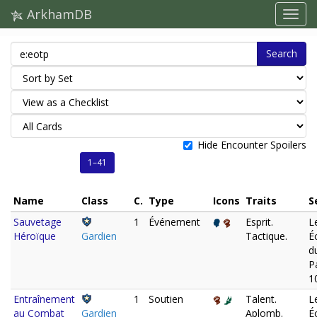
ArkhamDB
Search
Hide Encounter Spoilers
1–41
Name
Class
C.
Type
Icons
Traits
S
Sauvetage
1
Événement
Esprit.
L
Héroïque
Gardien
Tactique.
É
d
P
1
Entraînement
1
Soutien
Talent.
L
au Combat
Gardien
Aplomb.
É