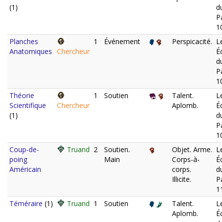
(1)
d
P
1
Planches
1
Événement
Perspicacité.
L
Anatomiques
Chercheur
É
d
P
1
Théorie
1
Soutien
Talent.
L
Scientifique
Chercheur
Aplomb.
É
(1)
d
P
1
Coup-de-
Truand
2
Soutien.
Objet. Arme.
L
poing
Main
Corps-à-
É
Américain
corps.
d
Illicite.
P
1
Téméraire
(1)
Truand
1
Soutien
Talent.
L
Aplomb.
É