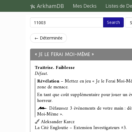
ArkhamDB
Mes Decks
Listes de D
Search
← Déterminée
« Je le Ferai Moi-Même »
Traîtrise. Faiblesse
Défaut.
Révélation
– Mettez en jeu « Je le Ferai Moi-M
zone de menace.
En tant que coût supplémentaire pour jouer un é
horreur.
Défaussez 3 événements de votre main : déf
Moi-Même ».
Aleksander Karcz
La Cité Engloutie – Extension Investigateurs #3.