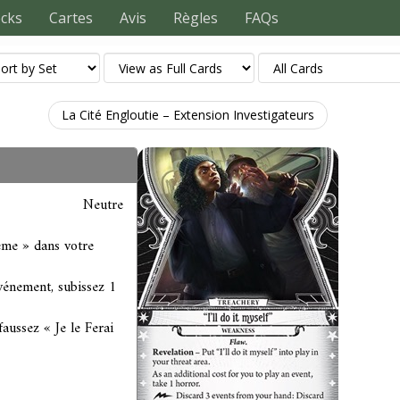
ecks
Cartes
Avis
Règles
FAQs
La Cité Engloutie – Extension Investigateurs
Neutre
ême » dans votre
vénement, subissez 1
aussez « Je le Ferai