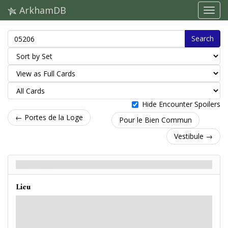
ArkhamDB
Search
Hide Encounter Spoilers
← Portes de la Loge
Pour le Bien Commun
Vestibule →
Vestibule - Back
Lieu
L'entrée menant à la Loge du Crépuscule d'Argent est
gardée. Vous ne pouvez pas entrer dans le Vestibule.
Les Portes de la Loge gagnent : «
:
Discussion.
Les