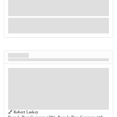
gardes qui vous ont déjà vu dans la propriété de Meiger
vous reconnaissent et vous laissent passer. Révélez le
Vestibule. »
L'entrée principale du manoir de la Loge est gardée par deux hommes en
imperméable qui vous font signe de la tête lorsque vous faites mine
d'approcher.
Vestibule
Nous Vous Attendions
Lieu
Mythe
Loge.
Valeur Occulte: 3.
Indices: 0
Les gardes s'écartent et vous laissent entrer dans le vestibule. « M. Sanford
vous attendait », explique mystérieusement l'un d'eux. L'intérieur du manoir
est aussi propre et bien entretenu que ce que l'on peut attendre du cercle
social le plus prestigieux d'Arkham. Des plaques, des photographies et autres
babioles ornent les boiseries des murs, témoins de la longue et riche histoire de
la Loge.
Robert Laskey