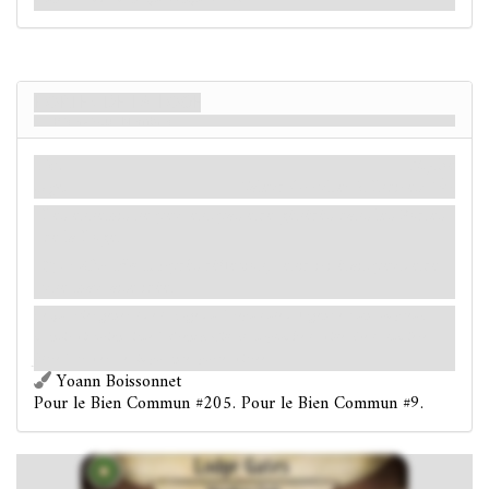
il un rassemblement quelconque ce soir ?
Portes de la Loge
Réservé aux Membres
Lieu
Mythe
Loge.
Valeur Occulte: 2.
Indices: 1
.
Les ennemis ne peuvent pas être générés dans les Portes
de la Loge.
:
Abandon.
Après réflexion, venir ici était peut-être
une mauvaise idée.
Le quartier général de la Loge du Crépuscule d'Argent est un sompteux
manoir victorien situé à French Hill. Il surplombe la ville. De la lumière
filtre à travers ses imposantes portes vitrées.
Yoann Boissonnet
Pour le Bien Commun #205. Pour le Bien Commun #9.