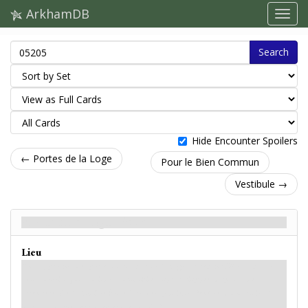
ArkhamDB
Search
Hide Encounter Spoilers
← Portes de la Loge
Pour le Bien Commun
Vestibule →
Portes de la Loge - Back
Lieu
Vous approchez des portes du manoir de la Loge à French Hill et constatez
avec surprise que plusieurs automobiles sont stationnées dans la rue
attenante. De la lumière brille à travers plusieurs fenêtres du manoir. Y a-t-