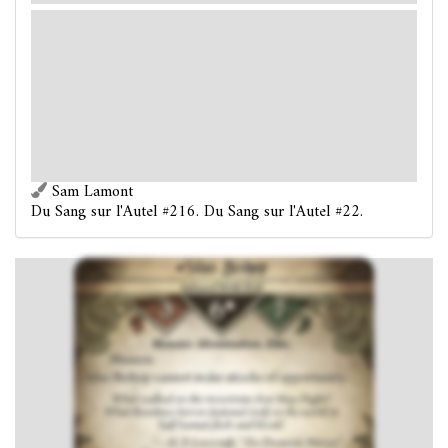
Massif.
Silas Bishop ne peut pas effectuer d'attaques
d'opportunité.
Victory 2.
« Qu'est-ce qui hanta les collines cette nuit de mai ?
Quelle horreur, pour Roodmas, vint se fixer sur terre sous une forme semi-
humaine de chair et de sang ? »
– H.P. Lovecraft, « L'Abomination de Dunwich »
Sam Lamont
Du Sang sur l'Autel #216. Du Sang sur l'Autel #22.