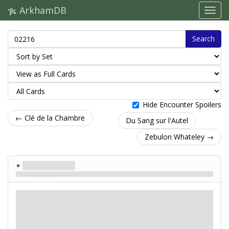
ArkhamDB
Search
Hide Encounter Spoilers
← Clé de la Chambre
Du Sang sur l'Autel
Zebulon Whateley →
Silas Bishop
Imprégné par le Mal
Ennemi
Mythe
Monstre. Abomination.
Combattre: 3. Vie: 6
. Échapper à:
Élite.
7.
Dégât: 2. Horreur: 2.