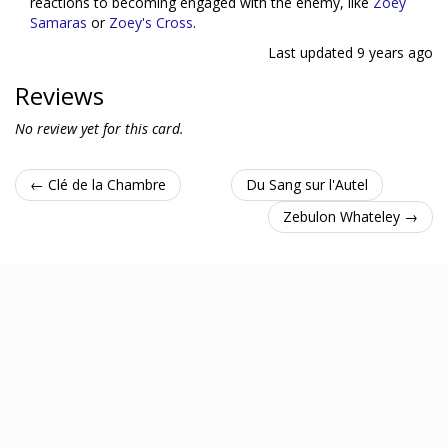
reactions to becoming engaged with the enemy, like
Zoey
Samaras
or
Zoey's Cross
.
Last updated
9 years ago
Reviews
No review yet for this card.
← Clé de la Chambre
Du Sang sur l'Autel
Zebulon Whateley →