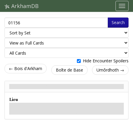
ArkhamDB
Search
Hide Encounter Spoilers
← Bois d'Arkham
Boîte de Base
Umôrdhoth →
Site du Rituel - Back
Lieu
La large cavité centrale d'une froide et sombre caverne, décorée d'inscriptions
ésotériques et faiblement éclairée par des bougies.