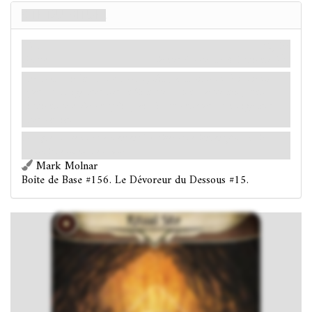
Site du Rituel
Lieu
Mythe
Grotte.
Valeur Occulte: 3.
Indices: 2
.
Forcé
– À la fin du round, s'il y a moins de 2 indices
par investigateur sur le Site du Rituel : ajoutez-y des
indices jusqu'à ce qu'il y ait 2 indices par investigateur
sur ce lieu.
Les signes sur le mur commencent à vaciller et deviennent flous. L'air
s'alourdit de l'odeur de la mort.
Mark Molnar
Boîte de Base #156. Le Dévoreur du Dessous #15.