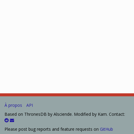
À propos
API
Based on ThronesDB by Alsciende. Modified by Kam. Contact:
Please post bug reports and feature requests on
GitHub