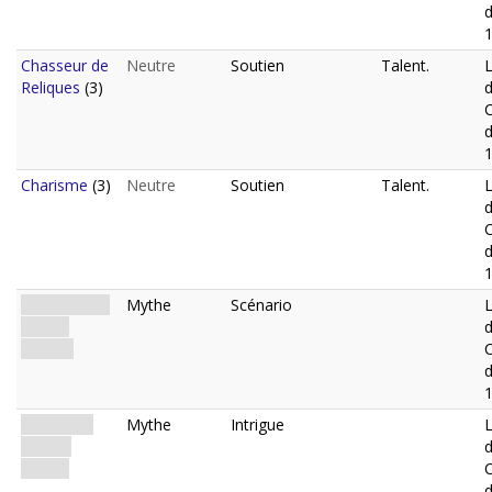
d
Chasseur de
Neutre
Soutien
Talent.
L
Reliques
(3)
d
Charisme
(3)
Neutre
Soutien
Talent.
L
d
L'Express du
Mythe
Scénario
L
Comté
d'Essex
d
Un Accroc
Mythe
Intrigue
L
dans la
Réalité
d