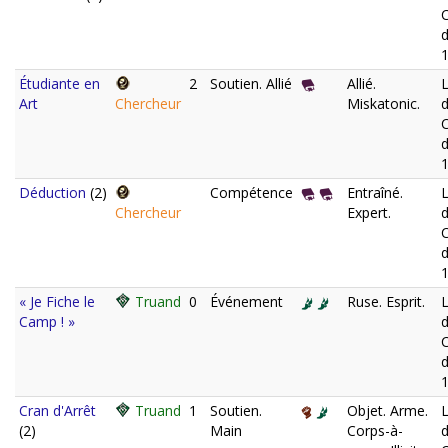
d
Étudiante en
2
Soutien. Allié
Allié.
L
Art
Chercheur
Miskatonic.
d
Déduction
(2)
Compétence
Entraîné.
L
Chercheur
Expert.
d
« Je Fiche le
Truand
0
Événement
Ruse. Esprit.
L
Camp ! »
d
Cran d'Arrêt
Truand
1
Soutien.
Objet. Arme.
L
(2)
Main
Corps-à-