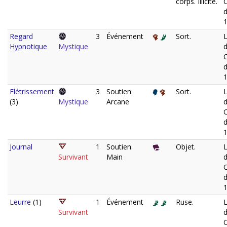
corps. Illicite.
d
Regard
3
Événement
Sort.
L
Hypnotique
Mystique
d
Flétrissement
3
Soutien.
Sort.
L
(3)
Mystique
Arcane
d
Journal
1
Soutien.
Objet.
L
Survivant
Main
d
Leurre
(1)
1
Événement
Ruse.
L
Survivant