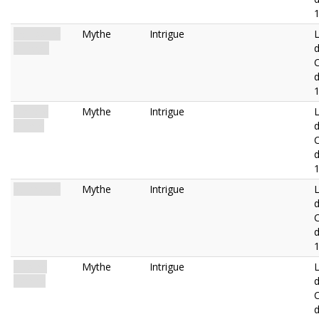
La Fissure
Mythe
Intrigue
L
s'Élargit
d
Marche
Mythe
Intrigue
L
Arrière
d
Submergé
Mythe
Intrigue
L
d
Plus de
Mythe
Intrigue
L
Temps
d