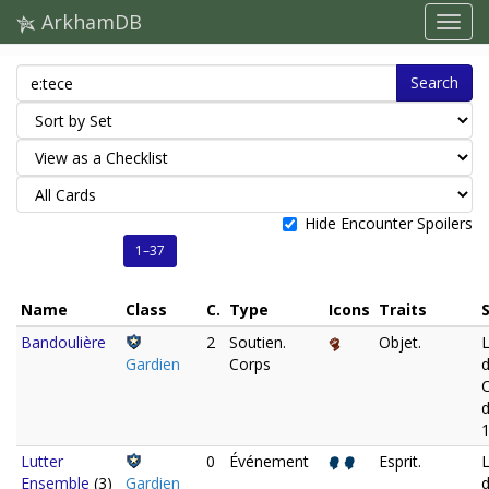
ArkhamDB
Search
Hide Encounter Spoilers
1–37
Name
Class
C.
Type
Icons
Traits
Bandoulière
2
Soutien.
Objet.
L
Gardien
Corps
d
Lutter
0
Événement
Esprit.
L
Ensemble
(3)
Gardien