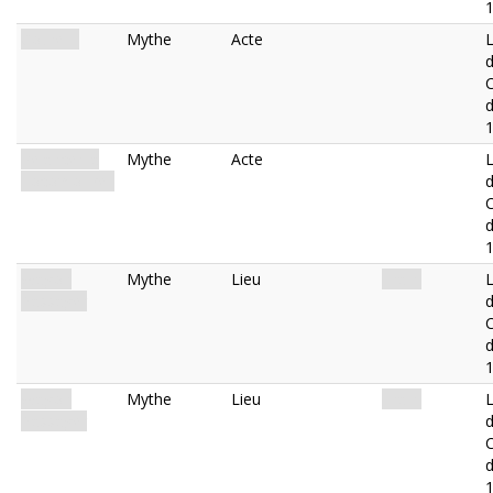
Courez !
Mythe
Acte
L
d
Relancer la
Mythe
Acte
L
Locomotive !
d
Wagon
Mythe
Lieu
Train.
L
Passager
d
Wagon
Mythe
Lieu
Train.
L
Passager
d