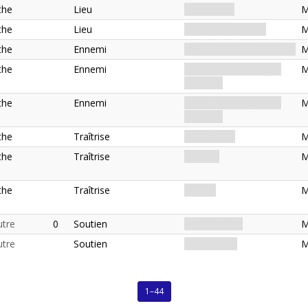
the
Lieu
Innsmouth.
M
the
Lieu
Innsmouth. Côtier.
M
the
Ennemi
Monstre. Shoggoth. Élite.
M
the
Ennemi
Humanoïde. Monstre.
M
Profond.
the
Ennemi
Humanoïde. Monstre.
M
Profond.
the
Traîtrise
Manigance.
M
the
Traîtrise
Terreur.
M
the
Traîtrise
Risque.
M
tre
0
Soutien
Allié. Hybride.
M
tre
Soutien
Objet. Livre.
M
1–44