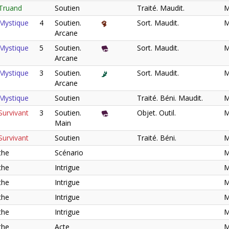
Truand
Soutien
Traité. Maudit.
M
Mystique
4
Soutien.
Sort. Maudit.
M
Arcane
Mystique
5
Soutien.
Sort. Maudit.
M
Arcane
Mystique
3
Soutien.
Sort. Maudit.
M
Arcane
Mystique
Soutien
Traité. Béni. Maudit.
M
urvivant
3
Soutien.
Objet. Outil.
M
Main
urvivant
Soutien
Traité. Béni.
M
the
Scénario
M
the
Intrigue
M
the
Intrigue
M
the
Intrigue
M
the
Intrigue
M
the
Acte
M