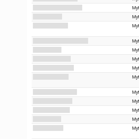
Esoteric Order of Dagon
My
Sawbone Alley
My
Shoreward Slums
My
The House on Water Street
My
Innsmouth Jail
My
New Church Green
My
The Little Bookshop
My
Fish Street Bridge
My
First National Grocery
My
Innsmouth Harbour
My
Innsmouth Square
My
Gilman House
My
Marsh Refinery
My