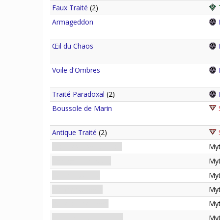
Faux Traité
(2)
Armageddon
Œil du Chaos
Voile d'Ombres
Traité Paradoxal
(2)
Boussole de Marin
S
Antique Traité
(2)
S
Mouillés Jusqu'au Cou
My
Barricaded Streets
My
Relentless Tide
My
Flooded Streets
My
Rage of the Deep
My
Through the Labyrinth
My