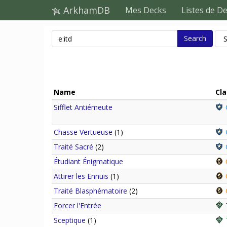
ArkhamDB
Mes Decks
Listes de D
Search
Name
Cla
Sifflet Antiémeute
Chasse Vertueuse
(1)
Traité Sacré
(2)
Étudiant Énigmatique
Attirer les Ennuis
(1)
Traité Blasphématoire
(2)
Forcer l'Entrée
Sceptique
(1)