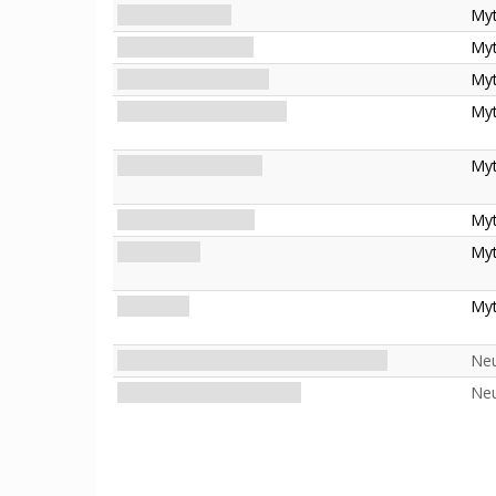
Railroad Station
My
Desolate Coastline
My
Innsmouth Shoggoth
My
Ravager from the Deep
My
Emerging Deep One
My
Deep One Invasion
My
Pulled Back
My
Inundated
My
Joe Sargent: Conducteur du Vieux Bus
Neu
Enseignements de l'Ordre
Neu