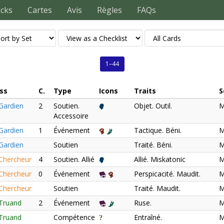
ecks
Cartes
Avis
Règles
FAQs
1–44
ss
C.
Type
Icons
Traits
S
Gardien
2
Soutien.
Objet. Outil.
M
Accessoire
Gardien
1
Événement
Tactique. Béni.
M
Gardien
Soutien
Traité. Béni.
M
Chercheur
4
Soutien. Allié
Allié. Miskatonic
M
Chercheur
0
Événement
Perspicacité. Maudit.
M
Chercheur
Soutien
Traité. Maudit.
M
Truand
2
Événement
Ruse.
M
Truand
Compétence
Entraîné.
M