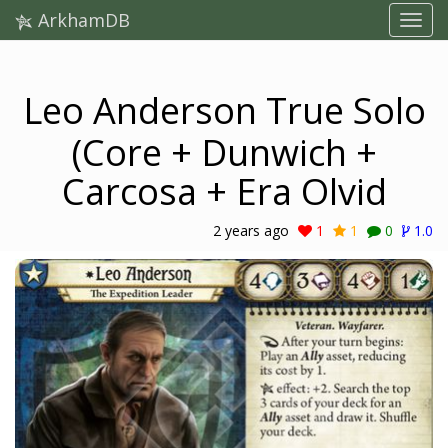
ArkhamDB
Leo Anderson True Solo
(Core + Dunwich +
Carcosa + Era Olvid
2 years ago
1
1
0
1.0