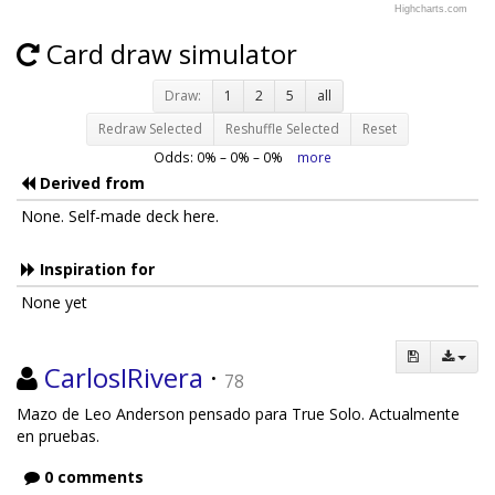
Highcharts.com
Card draw simulator
Draw:
1
2
5
all
Redraw Selected
Reshuffle Selected
Reset
Odds:
0
% –
0
% –
0
%
more
Derived from
None. Self-made deck here.
Inspiration for
None yet
CarlosIRivera
·
78
Mazo de Leo Anderson pensado para True Solo. Actualmente
en pruebas.
0 comments