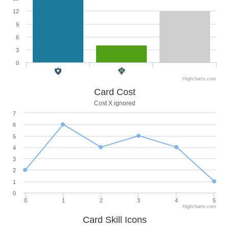
12
9
6
3
0
Highcharts.com
Card Cost
Cost X ignored
7
6
5
4
3
2
1
0
0
1
2
3
4
5
Highcharts.com
Card Skill Icons