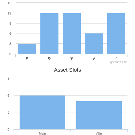
15
12
9
6
3
0
Highcharts.com
Asset Slots
9
6
3
0
Main
Allié