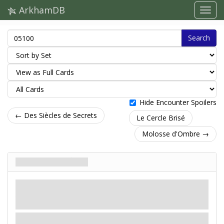
ArkhamDB
Search
Hide Encounter Spoilers
← Des Siècles de Secrets
Le Cercle Brisé
Molosse d'Ombre →
Brume du Néant
Ennemi
Mythe
Monstre. Spectral.
Combattre: 3. Vie: 4. Échapper à: 3.
Dégât: 1. Horreur: 1.
Proie
- L'investigateur dans le lieu avec le plus d'indices.