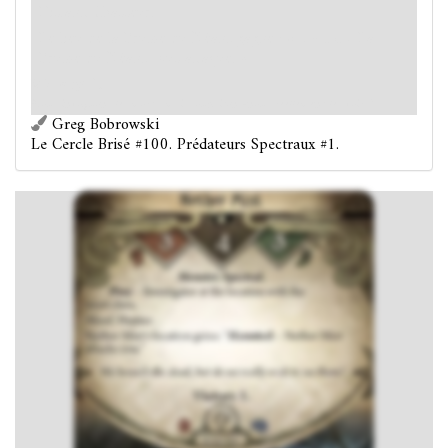
Distant. Chasseur.
Le lieu de la Brume du Néant gagne : «
Hanté
- La
Brume du Néant vous attaque. »
Victory 1.
Nous invoquons les morts, mais souhaitons-nous réellement les voir ?
Greg Bobrowski
Le Cercle Brisé #100. Prédateurs Spectraux #1.