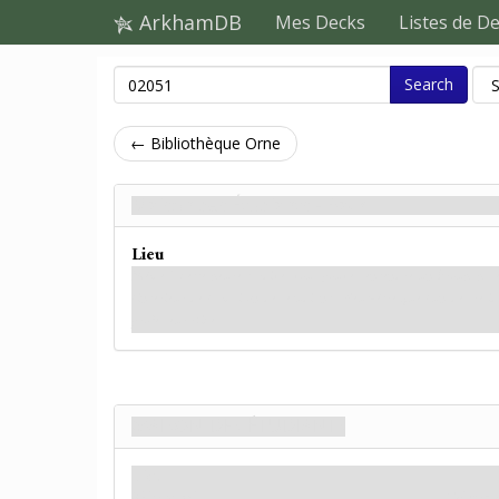
ArkhamDB
Mes Decks
Listes de D
Search
← Bibliothèque Orne
Maison des Étudiants - Back
Lieu
Même à cette heure tardive, vous pouvez entendre un brouhaha é
l'intérieur de la maison des étudiants. Peut-être que l'un des rési
professeur Rice.
Maison des Étudiants
Lieu