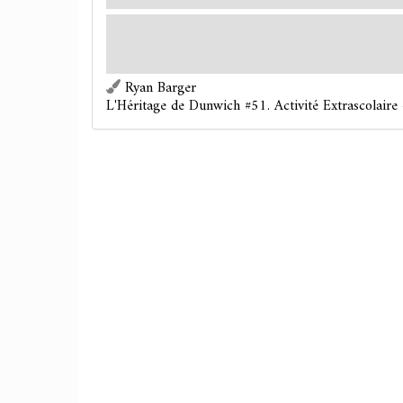
Miskatonic.
Valeur 
Forcé
– Après que la Maison des Étudiants est ré
jeu les Dortoirs.
: soignez 1 dégât et 1 horreur.
Ryan Barger
L'Héritage de Dunwich #51. Activité Extrascolaire