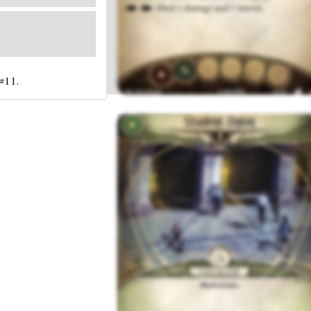
Occulte: 1.
Indices: 2.
vélée : mettez en
 #11.