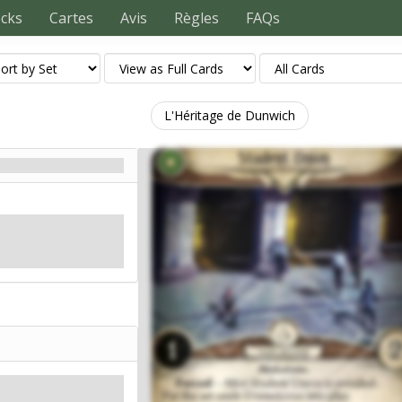
ecks
Cartes
Avis
Règles
FAQs
L'Héritage de Dunwich
touffé provenant de
dents saura où se trouve le
Mythe